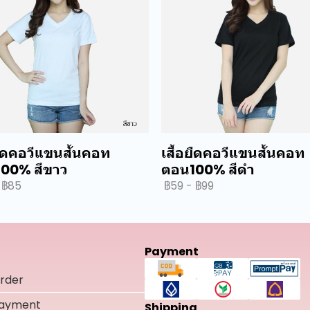
ยืดคอวีแขนสั้นคอท
เสื้อยืดคอวีแขนสั้นคอท
00% สีขาว
ตอน100% สีดำ
฿85
฿59
-
฿99
Payment
rder
Payment
Shipping