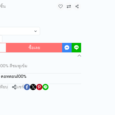
ชิ้น
แชร์
ซื้อเลย
100% สีชมพูเข้ม
ั้น คอทตอน100%
เทียบ
แชร์