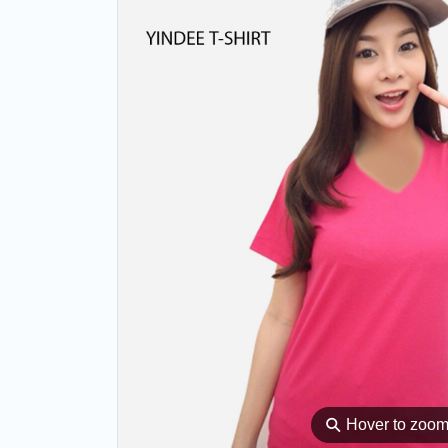
⚲
Hover to zoo