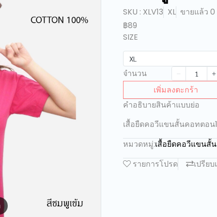
SKU : XLV13
XL
ขายแล้ว 0 
฿89
SIZE
XL
จำนวน
เพิ่มลงตะกร้า
คำอธิบายสินค้าแบบย่อ
เสื้อยืดคอวีแขนสั้นคอทตอน
หมวดหมู่:
เสื้อยืดคอวีแขนส
รายการโปรด
เปรียบ
m