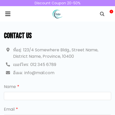
Discount Coupon 20-50%
0
Contact us
ที่อยู่:
123/4 Somewhere Bldg., Street Name,
District Name, Province, 10400
เบอร์โทร:
012 345 6789
อีเมล:
info@mail.com
Name
Email