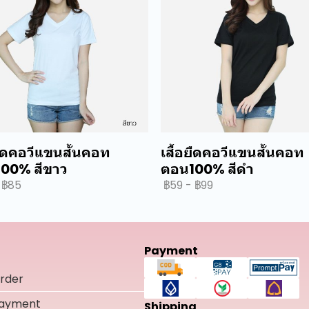
ยืดคอวีแขนสั้นคอท
เสื้อยืดคอวีแขนสั้นคอท
00% สีขาว
ตอน100% สีดำ
฿85
฿59
-
฿99
Payment
rder
Payment
Shipping