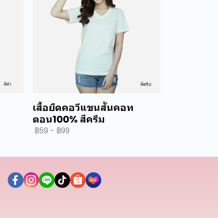
เสื้อยืดคอวีแขนสั้นคอท
ตอน100% สีครีม
฿59
-
฿99