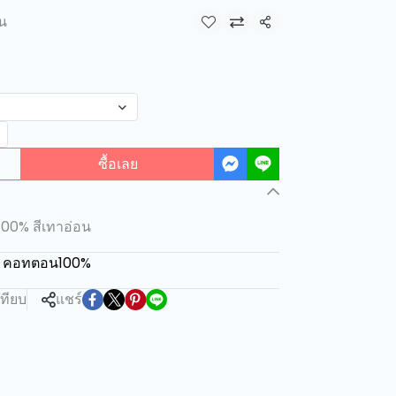
้น
แชร์
ซื้อเลย
100% สีเทาอ่อน
ั้น คอทตอน100%
เทียบ
แชร์