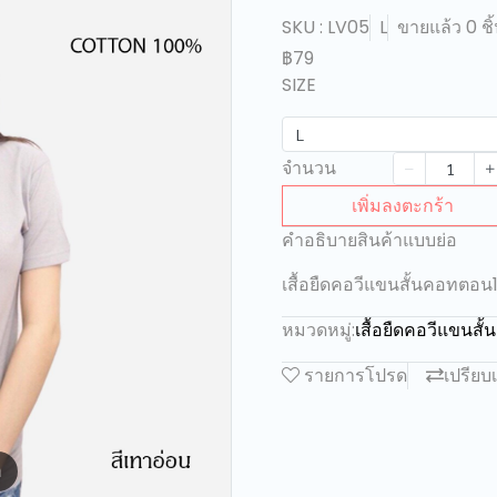
SKU : LV05
L
ขายแล้ว 0 ชิ
฿79
SIZE
L
จำนวน
เพิ่มลงตะกร้า
คำอธิบายสินค้าแบบย่อ
เสื้อยืดคอวีแขนสั้นคอทตอน
หมวดหมู่:
เสื้อยืดคอวีแขนส
รายการโปรด
เปรียบ
m