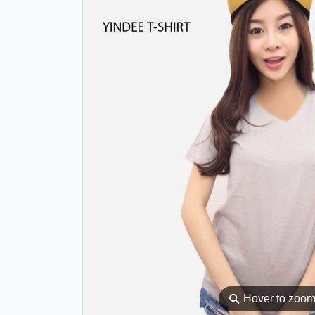
⚲
Hover to zoo