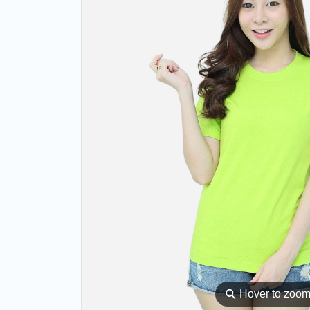
⚲
Hover to zoo