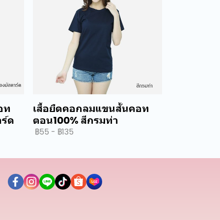
คอท
เสื้อยืดคอกลมแขนสั้นคอท
ร์ด
ตอน100% สีกรมท่า
฿55
-
฿135