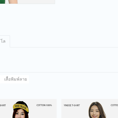
มโล
เสื้อพิมพ์ลาย