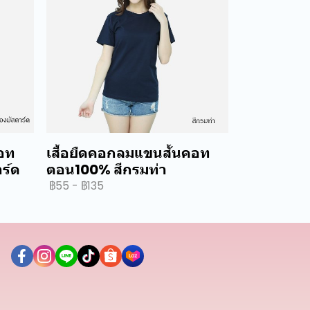
คอท
เสื้อยืดคอกลมแขนสั้นคอท
ร์ด
ตอน100% สีกรมท่า
฿55
-
฿135