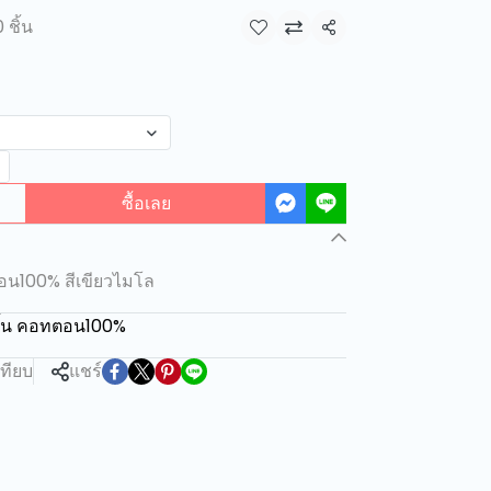
 ชิ้น
แชร์
ซื้อเลย
อน100% สีเขียวไมโล
สั้น คอทตอน100%
เทียบ
แชร์