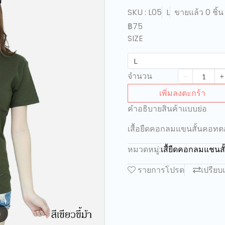
SKU : L05
L
ขายแล้ว 0 ชิ้น
฿75
SIZE
L
จำนวน
เพิ่มลงตะกร้า
คำอธิบายสินค้าแบบย่อ
เสื้อยืดคอกลมแขนสั้นคอทตอน
หมวดหมู่:
เสื้ยืดคอกลมแชน
รายการโปรด
เปรียบ
m