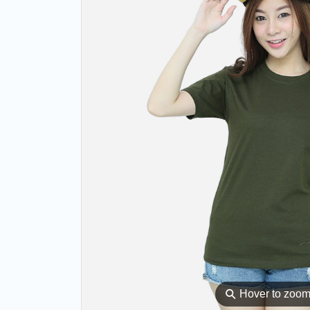
⚲
Hover to zoo