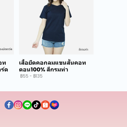
คอท
เสื้อยืดคอกลมแขนสั้นคอท
ร์ด
ตอน100% สีกรมท่า
฿55
-
฿135